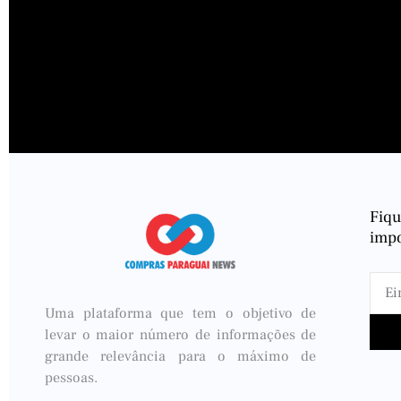
Fiq
impo
Uma plataforma que tem o objetivo de
levar o maior número de informações de
grande relevância para o máximo de
pessoas.