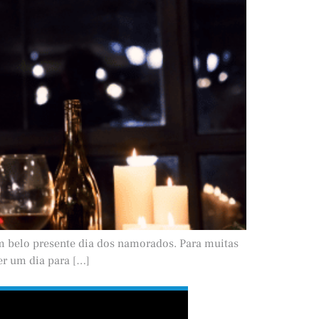
m belo presente dia dos namorados. Para muitas
r um dia para […]