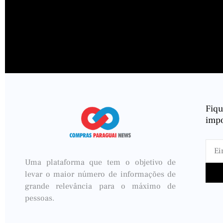
Fiq
impo
Uma plataforma que tem o objetivo de
levar o maior número de informações de
grande relevância para o máximo de
pessoas.