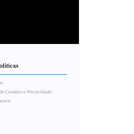
líticas
ós
 de Cookies e Privacidade
nosco