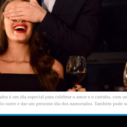
os é um dia especial para celebrar o amor e o carinho, com u
elo outro e dar um presente dia dos namorados. Também pode se