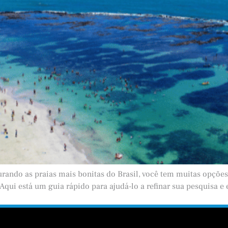
curando as praias mais bonitas do Brasil, você tem muitas opçõ
 Aqui está um guia rápido para ajudá-lo a refinar sua pesquisa e