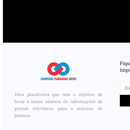
Fiq
impo
Uma plataforma que tem o objetivo de
levar o maior número de informações de
grande relevância para o máximo de
pessoas.