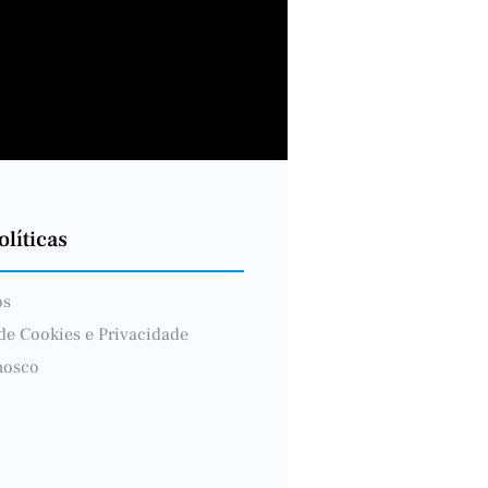
líticas
ós
 de Cookies e Privacidade
nosco