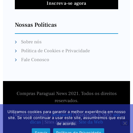
Inscreva-se agora
Nossas Políticas
Sobre nós
Política de Cookies e Privacidade
Fale Conosco
Compras Paraguai News 2021. Todos os direitos
reservados.
Utilizamos cookies para garantir a melhor experiência em nosso
Desenvolvimento:
otseiword
| Marketing & SEO:
seo
site. Se você continuar a usar este site, assumiremos que está
dicas
| Sites Acessíveis:
Site da Web
de acordo.
Seguir
Políticas de Privacidade