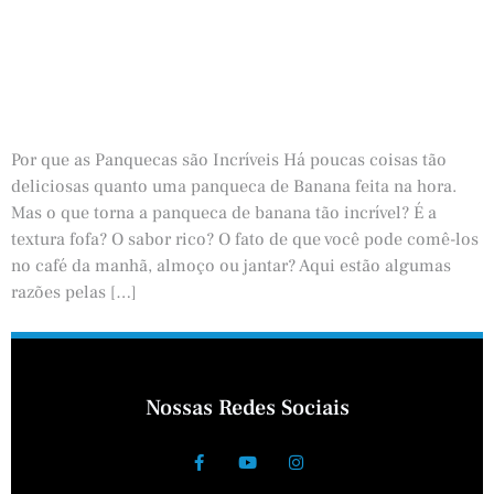
Por que as Panquecas são Incríveis Há poucas coisas tão
deliciosas quanto uma panqueca de Banana feita na hora.
Mas o que torna a panqueca de banana tão incrível? É a
textura fofa? O sabor rico? O fato de que você pode comê-los
no café da manhã, almoço ou jantar? Aqui estão algumas
razões pelas […]
Nossas Redes Sociais