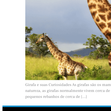
Girafa e suas Curiosidades As girafas são os mam
natureza, as girafas normalmente vivem cerca de
pequenos rebanhos de cerca de […]