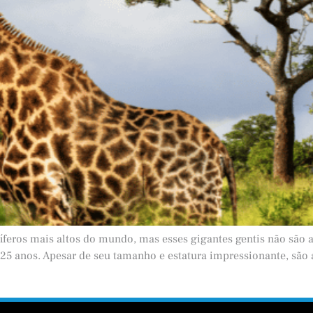
íferos mais altos do mundo, mas esses gigantes gentis não são 
 25 anos. Apesar de seu tamanho e estatura impressionante, são