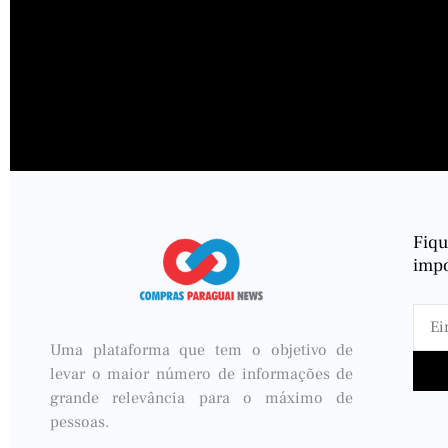
Fiq
impo
Uma plataforma que tem o objetivo de
levar o maior número de informações de
grande relevância para o máximo de
pessoas.