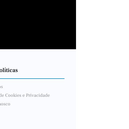
líticas
ós
 de Cookies e Privacidade
nosco