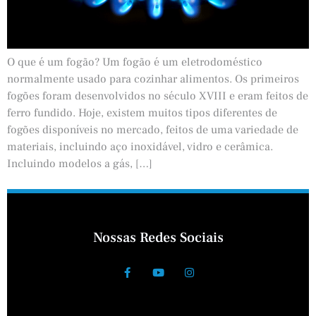
O que é um fogão? Um fogão é um eletrodoméstico
normalmente usado para cozinhar alimentos. Os primeiros
fogões foram desenvolvidos no século XVIII e eram feitos de
ferro fundido. Hoje, existem muitos tipos diferentes de
fogões disponíveis no mercado, feitos de uma variedade de
materiais, incluindo aço inoxidável, vidro e cerâmica.
Incluindo modelos a gás, […]
Nossas Redes Sociais