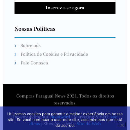
Inscreva-se agora
Nossas Políticas
Sobre nós
Política de Cookies e Privacidade
Fale Conosco
Compras Paraguai News 2021. Todos os direitos
reservados.
Utilizamos cookies para garantir a melhor experiência em nosso
Desenvolvimento:
otseiword
| Marketing & SEO:
seo
site. Se você continuar a usar este site, assumiremos que está
dicas
| Sites Acessíveis:
Site da Web
de acordo.